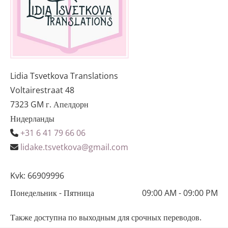
Lidia Tsvetkova Translations
Voltairestraat 48
7323 GM г. Апелдорн
Нидерланды
+31 6 41 79 66 06

lidake.tsvetkova@gmail.com

Kvk: 66909996
Понедельник - Пятница
09:00 AM - 09:00 PM
Также доступна по выходным для срочных переводов.