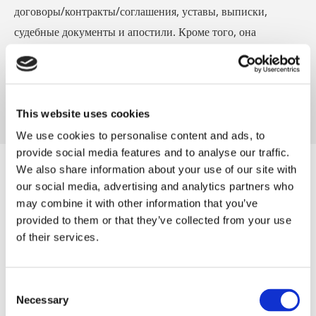
договоры/контракты/соглашения, уставы, выписки,
судебные документы и апостили. Кроме того, она
предоставляет услуги по корректуре/редактуре текстов с/
на русский, нидерландский или английский язык.
Дополнительная информация
This website uses cookies
We use cookies to personalise content and ads, to
provide social media features and to analyse our traffic.
О Лидии Цветковой
We also share information about your use of our site with
our social media, advertising and analytics partners who
Лидия Цветкова переехала в Нидерланды когда ей было 12
may combine it with other information that you’ve
provided to them or that they’ve collected from your use
лет. Владение двумя языками предопределило выбор в
of their services.
пользу профессии переводчика. Не только различия, но и
сходства русского и нидерландского языков делают работу
переводчика интересной и разносторонней. Лидия
Consent
Necessary
Цветкова является выпускницей Школы перевода ITV,
Selection