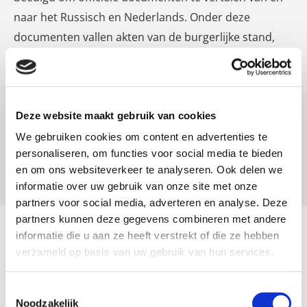
naar het Russisch en Nederlands. Onder deze
documenten vallen akten van de burgerlijke stand,
persoonlijke documenten, diploma’s,
oprichtingsdocumenten, contracten, statuten,
uittreksels, jurisprudentie en apostilles. Ten slotte is
proeflezen en redigeren mogelijk van en naar het
Deze website maakt gebruik van cookies
Russisch, Nederlands en Engels.
We gebruiken cookies om content en advertenties te
personaliseren, om functies voor social media te bieden
en om ons websiteverkeer te analyseren. Ook delen we
Meer informatie
informatie over uw gebruik van onze site met onze
partners voor social media, adverteren en analyse. Deze
partners kunnen deze gegevens combineren met andere
Over Lidia Tsvetkova
informatie die u aan ze heeft verstrekt of die ze hebben
verzameld op basis van uw gebruik van hun services.
Lidia Tsvetkova verhuisde toen ze 12 jaar was naar
Nederland. Haar tweetalige achtergrond maakte de
Toestemmingsselectie
keuze voor het vertaalberoep een logische stap. De
Noodzakelijk